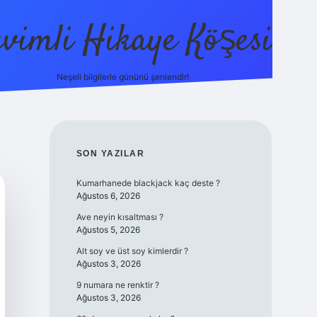
evimli Hikaye Köşesi
Neşeli bilgilerle gününü şenlendir!
ilbet mobil
SIDEBAR
SON YAZILAR
Kumarhanede blackjack kaç deste ?
Ağustos 6, 2026
Ave neyin kısaltması ?
Ağustos 5, 2026
Alt soy ve üst soy kimlerdir ?
Ağustos 3, 2026
9 numara ne renktir ?
Ağustos 3, 2026