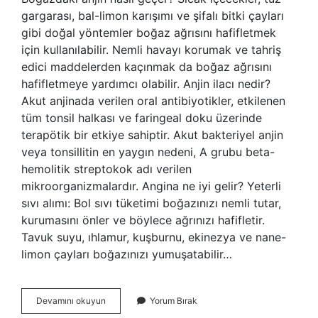
gargarası, bal-limon karışımı ve şifalı bitki çayları
gibi doğal yöntemler boğaz ağrısını hafifletmek
için kullanılabilir. Nemli havayı korumak ve tahriş
edici maddelerden kaçınmak da boğaz ağrısını
hafifletmeye yardımcı olabilir. Anjin ilacı nedir?
Akut anjinada verilen oral antibiyotikler, etkilenen
tüm tonsil halkası ve faringeal doku üzerinde
terapötik bir etkiye sahiptir. Akut bakteriyel anjin
veya tonsillitin en yaygın nedeni, A grubu beta-
hemolitik streptokok adı verilen
mikroorganizmalardır. Angina ne iyi gelir? Yeterli
sıvı alımı: Bol sıvı tüketimi boğazınızı nemli tutar,
kurumasını önler ve böylece ağrınızı hafifletir.
Tavuk suyu, ıhlamur, kuşburnu, ekinezya ve nane-
limon çayları boğazınızı yumuşatabilir…
Anjin
Devamını okuyun
Yorum Bırak
Hastalığına