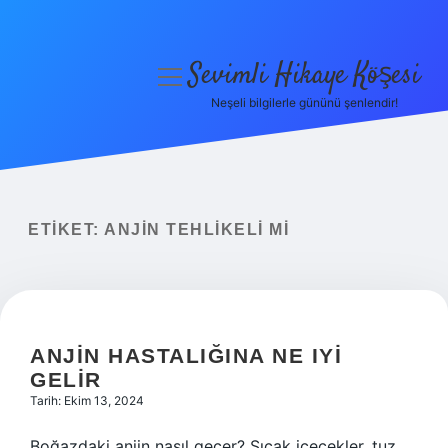
Sevimli Hikaye Köşesi
menüyü
aç
Neşeli bilgilerle gününü şenlendir!
Anasayfa
Gizlilik Politikası
Yasal Uyarı
ETIKET:
ANJIN TEHLIKELI MI
Hakkımızda
ANJIN HASTALIĞINA NE IYI
GELIR
Tarih: Ekim 13, 2024
Boğazdaki anjin nasıl geçer? Sıcak içecekler, tuz