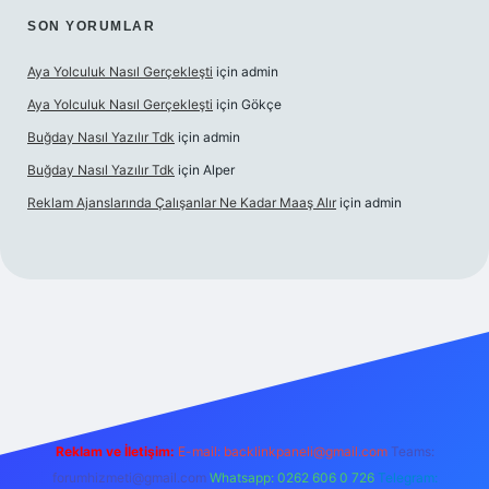
SON YORUMLAR
Aya Yolculuk Nasıl Gerçekleşti
için
admin
Aya Yolculuk Nasıl Gerçekleşti
için
Gökçe
Buğday Nasıl Yazılır Tdk
için
admin
Buğday Nasıl Yazılır Tdk
için
Alper
Reklam Ajanslarında Çalışanlar Ne Kadar Maaş Alır
için
admin
t mobil giriş
Reklam ve İletişim:
E-mail: backlinkpaneli@gmail.com
Teams:
forumhizmeti@gmail.com
Whatsapp: 0262 606 0 726
Telegram: