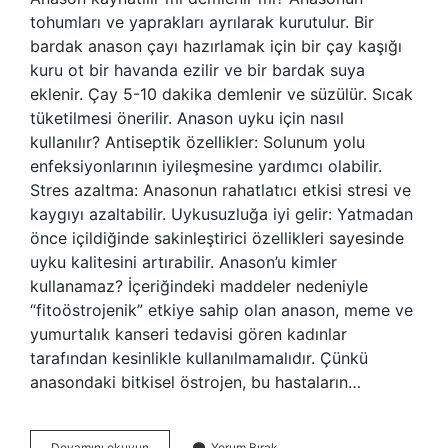
tohumları ve yaprakları ayrılarak kurutulur. Bir
bardak anason çayı hazırlamak için bir çay kaşığı
kuru ot bir havanda ezilir ve bir bardak suya
eklenir. Çay 5-10 dakika demlenir ve süzülür. Sıcak
tüketilmesi önerilir. Anason uyku için nasıl
kullanılır? Antiseptik özellikler: Solunum yolu
enfeksiyonlarının iyileşmesine yardımcı olabilir.
Stres azaltma: Anasonun rahatlatıcı etkisi stresi ve
kaygıyı azaltabilir. Uykusuzluğa iyi gelir: Yatmadan
önce içildiğinde sakinleştirici özellikleri sayesinde
uyku kalitesini artırabilir. Anason’u kimler
kullanamaz? İçeriğindeki maddeler nedeniyle
“fitoöstrojenik” etkiye sahip olan anason, meme ve
yumurtalık kanseri tedavisi gören kadınlar
tarafından kesinlikle kullanılmamalıdır. Çünkü
anasondaki bitkisel östrojen, bu hastaların…
Anason
Devamını okuyun
Yorum Bırak