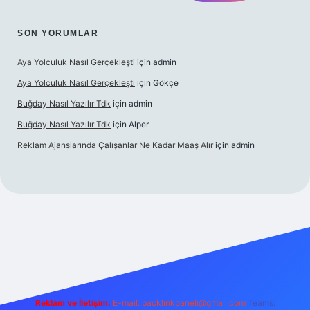
SON YORUMLAR
Aya Yolculuk Nasıl Gerçekleşti
için
admin
Aya Yolculuk Nasıl Gerçekleşti
için
Gökçe
Buğday Nasıl Yazılır Tdk
için
admin
Buğday Nasıl Yazılır Tdk
için
Alper
Reklam Ajanslarında Çalışanlar Ne Kadar Maaş Alır
için
admin
lbet mobil giriş
Reklam ve İletişim:
E-mail: backlinkpaneli@gmail.com
Teams: