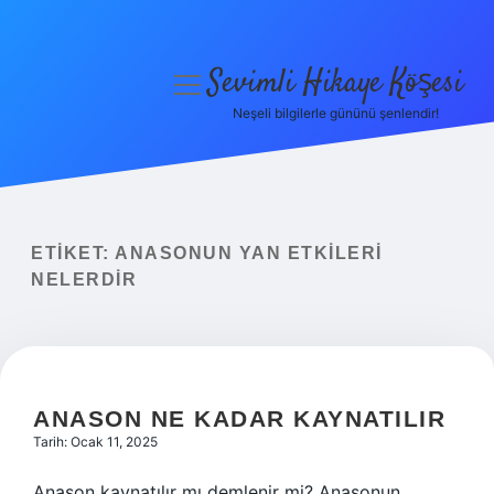
Sevimli Hikaye Köşesi
menüyü
aç
Neşeli bilgilerle gününü şenlendir!
Anasayfa
Gizlilik Politikası
Yasal Uyarı
ETIKET:
ANASONUN YAN ETKILERI
NELERDIR
Hakkımızda
ANASON NE KADAR KAYNATILIR
Tarih: Ocak 11, 2025
Anason kaynatılır mı demlenir mi? Anasonun