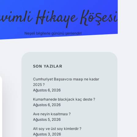
evimli Hikaye Köşesi
Neşeli bilgilerle gününü şenlendir!
ilbet mobi
SIDEBAR
SON YAZILAR
Cumhuriyet Başsavcısı maaşı ne kadar
2025 ?
Ağustos 6, 2026
Kumarhanede blackjack kaç deste ?
Ağustos 6, 2026
Ave neyin kısaltması ?
Ağustos 5, 2026
Alt soy ve üst soy kimlerdir ?
Ağustos 3, 2026