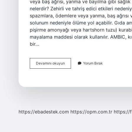
veya baş ağrısı, yanma ve bayılma gibi sağlık 
nelerdir? Zehirli ve tahriş edici etkileri nede
spazmlara, ödemlere veya yanma, baş ağrısı ve 
solunum nedeniyle ölüme yol açabilir. Gıda 
pişirme amonyağı veya hartshorn tuzu) kurabiye
mayalama maddesi olarak kullanılır. AMBIC, kısa
bir…
Gıda
Devamını okuyun
Yorum Bırak
Amonyağı
Zararli
Mi
https://ebadestek.com
https://opm.com.tr
https://