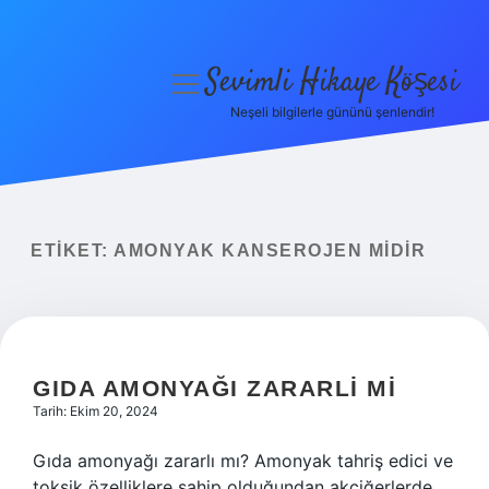
Sevimli Hikaye Köşesi
menüyü
aç
Neşeli bilgilerle gününü şenlendir!
Anasayfa
Gizlilik Politikası
Yasal Uyarı
ETIKET:
AMONYAK KANSEROJEN MIDIR
Hakkımızda
GIDA AMONYAĞI ZARARLI MI
Tarih: Ekim 20, 2024
Gıda amonyağı zararlı mı? Amonyak tahriş edici ve
toksik özelliklere sahip olduğundan akciğerlerde