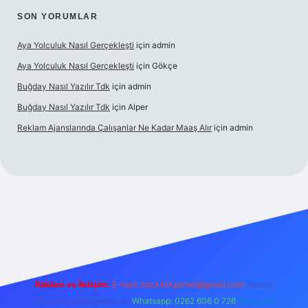
SON YORUMLAR
Aya Yolculuk Nasıl Gerçekleşti
için
admin
Aya Yolculuk Nasıl Gerçekleşti
için
Gökçe
Buğday Nasıl Yazılır Tdk
için
admin
Buğday Nasıl Yazılır Tdk
için
Alper
Reklam Ajanslarında Çalışanlar Ne Kadar Maaş Alır
için
admin
lbet mobil giriş
Reklam ve İletişim:
E-mail: backlinkpaneli@gmail.com
Teams:
forumhizmeti@gmail.com
Whatsapp: 0262 606 0 726
Telegram: