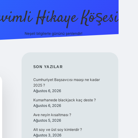
evimli Hikaye Köşesi
Neşeli bilgilerle gününü şenlendir!
ilbet mobil 
SIDEBAR
SON YAZILAR
Cumhuriyet Başsavcısı maaşı ne kadar
2025 ?
Ağustos 6, 2026
Kumarhanede blackjack kaç deste ?
Ağustos 6, 2026
Ave neyin kısaltması ?
Ağustos 5, 2026
Alt soy ve üst soy kimlerdir ?
Ağustos 3, 2026