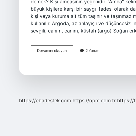
demek? Kişi amcasının yeğenidir. “Amca” keli
büyük kişilere karşı bir saygı ifadesi olarak d
kişi veya kuruma ait tüm taşınır ve taşınmaz ma
kullanılır. Argoda, az anlayışlı ve düşüncesiz 
sevgili, canım, canım, küstah (argo) Soğan e
Amık
Devamını okuyun
2 Yorum
Argo
Ne
Demek
https://ebadestek.com
https://opm.com.tr
https://