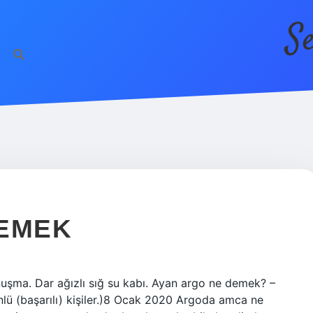
S
DEMEK
şma. Dar ağızlı sığ su kabı. Ayan argo ne demek? –
 ünlü (başarılı) kişiler.)8 Ocak 2020 Argoda amca ne