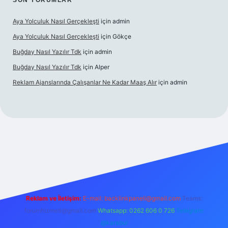
SON YORUMLAR
Aya Yolculuk Nasıl Gerçekleşti
için
admin
Aya Yolculuk Nasıl Gerçekleşti
için
Gökçe
Buğday Nasıl Yazılır Tdk
için
admin
Buğday Nasıl Yazılır Tdk
için
Alper
Reklam Ajanslarında Çalışanlar Ne Kadar Maaş Alır
için
admin
ilbet mobil giriş
Reklam ve İletişim:
E-mail: backlinkpaneli@gmail.com
Teams:
forumhizmeti@gmail.com
Whatsapp: 0262 606 0 726
Telegram:
@karabul