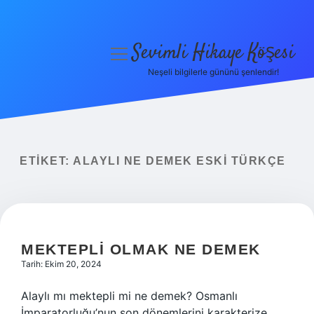
Sevimli Hikaye Köşesi
menüyü
aç
Neşeli bilgilerle gününü şenlendir!
Anasayfa
Gizlilik Politikası
Yasal Uyarı
ETIKET:
ALAYLI NE DEMEK ESKI TÜRKÇE
Hakkımızda
MEKTEPLI OLMAK NE DEMEK
Tarih: Ekim 20, 2024
Alaylı mı mektepli mi ne demek? Osmanlı
İmparatorluğu’nun son dönemlerini karakterize