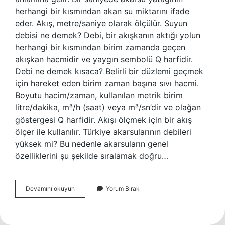
herhangi bir kısmından akan su miktarını ifade
eder. Akış, metre/saniye olarak ölçülür. Suyun
debisi ne demek? Debi, bir akışkanın aktığı yolun
herhangi bir kısmından birim zamanda geçen
akışkan hacmidir ve yaygın sembolü Q harfidir.
Debi ne demek kısaca? Belirli bir düzlemi geçmek
için hareket eden birim zaman başına sıvı hacmi.
Boyutu hacim/zaman, kullanılan metrik birim
litre/dakika, m³/h (saat) veya m³/sn’dir ve olağan
göstergesi Q harfidir. Akışı ölçmek için bir akış
ölçer ile kullanılır. Türkiye akarsularının debileri
yüksek mi? Bu nedenle akarsuların genel
özelliklerini şu şekilde sıralamak doğru…
Akarsuyun
Devamını okuyun
Yorum Bırak
Debisi
Ne
Demek