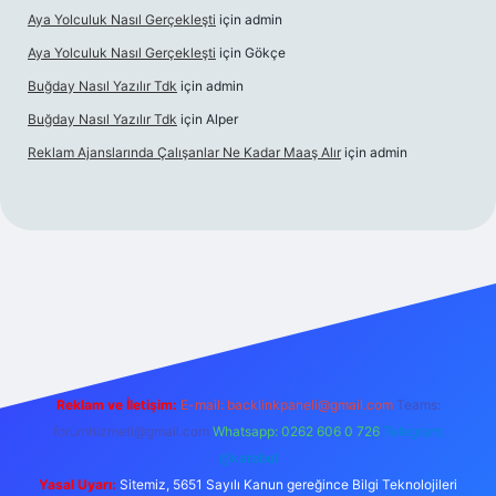
Aya Yolculuk Nasıl Gerçekleşti
için
admin
Aya Yolculuk Nasıl Gerçekleşti
için
Gökçe
Buğday Nasıl Yazılır Tdk
için
admin
Buğday Nasıl Yazılır Tdk
için
Alper
Reklam Ajanslarında Çalışanlar Ne Kadar Maaş Alır
için
admin
lbet mobil giriş
Reklam ve İletişim:
E-mail: backlinkpaneli@gmail.com
Teams:
forumhizmeti@gmail.com
Whatsapp: 0262 606 0 726
Telegram:
@karabul
Yasal Uyarı:
Sitemiz, 5651 Sayılı Kanun gereğince Bilgi Teknolojileri