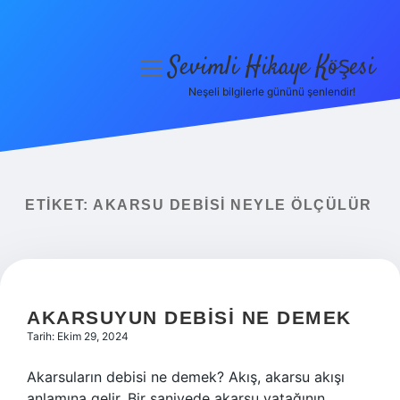
Sevimli Hikaye Köşesi
menüyü
aç
Neşeli bilgilerle gününü şenlendir!
Anasayfa
Gizlilik Politikası
Yasal Uyarı
ETIKET:
AKARSU DEBISI NEYLE ÖLÇÜLÜR
Hakkımızda
AKARSUYUN DEBISI NE DEMEK
Tarih: Ekim 29, 2024
Akarsuların debisi ne demek? Akış, akarsu akışı
anlamına gelir. Bir saniyede akarsu yatağının