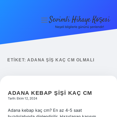
Sevimli Hikaye Köşesi
menüyü
aç
Neşeli bilgilerle gününü şenlendir!
Anasayfa
Gizlilik Politikası
Yasal Uyarı
ETIKET:
ADANA ŞIŞ KAÇ CM OLMALI
Hakkımızda
ADANA KEBAP ŞIŞI KAÇ CM
Tarih: Ekim 12, 2024
Adana kebap kaç cm? En az 4-5 saat
buzdolabında dinlendirilir. Hazırlanan karışım