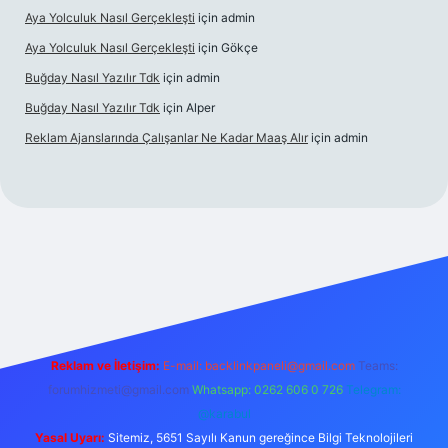
Aya Yolculuk Nasıl Gerçekleşti
için
admin
Aya Yolculuk Nasıl Gerçekleşti
için
Gökçe
Buğday Nasıl Yazılır Tdk
için
admin
Buğday Nasıl Yazılır Tdk
için
Alper
Reklam Ajanslarında Çalışanlar Ne Kadar Maaş Alır
için
admin
lbet mobil giriş
Reklam ve İletişim:
E-mail: backlinkpaneli@gmail.com
Teams:
forumhizmeti@gmail.com
Whatsapp: 0262 606 0 726
Telegram:
@karabul
Yasal Uyarı:
Sitemiz, 5651 Sayılı Kanun gereğince Bilgi Teknolojileri