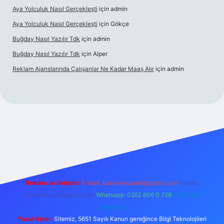
Aya Yolculuk Nasıl Gerçekleşti
için
admin
Aya Yolculuk Nasıl Gerçekleşti
için
Gökçe
Buğday Nasıl Yazılır Tdk
için
admin
Buğday Nasıl Yazılır Tdk
için
Alper
Reklam Ajanslarında Çalışanlar Ne Kadar Maaş Alır
için
admin
lbet mobil giriş
Reklam ve İletişim:
E-mail: backlinkpaneli@gmail.com
Teams:
forumhizmeti@gmail.com
Whatsapp: 0262 606 0 726
Telegram:
@karabul
Yasal Uyarı:
Sitemiz, 5651 Sayılı Kanun gereğince Bilgi Teknolojileri