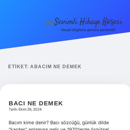
Sevimli Hikaye Köşesi
menüyü
aç
Neşeli bilgilerle gününü şenlendir!
Anasayfa
Gizlilik Politikası
Yasal Uyarı
ETIKET:
ABACIM NE DEMEK
Hakkımızda
BACI NE DEMEK
Tarih: Ekim 26, 2024
Bacım kime denir? Bacı sözcüğü, günlük dilde
“kardeş” anlamına gelir ve 1970’lerde örgütsel