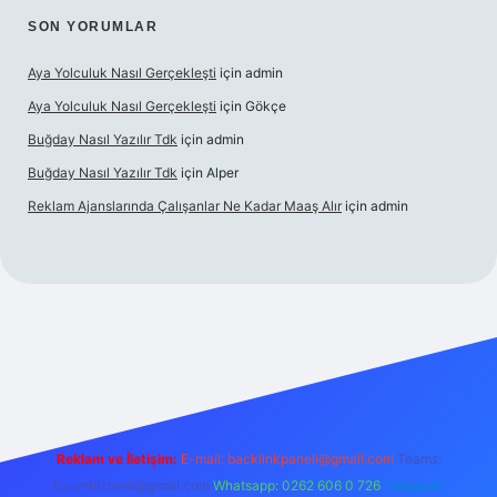
SON YORUMLAR
Aya Yolculuk Nasıl Gerçekleşti
için
admin
Aya Yolculuk Nasıl Gerçekleşti
için
Gökçe
Buğday Nasıl Yazılır Tdk
için
admin
Buğday Nasıl Yazılır Tdk
için
Alper
Reklam Ajanslarında Çalışanlar Ne Kadar Maaş Alır
için
admin
lbet mobil giriş
Reklam ve İletişim:
E-mail: backlinkpaneli@gmail.com
Teams:
forumhizmeti@gmail.com
Whatsapp: 0262 606 0 726
Telegram: