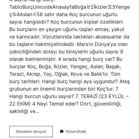
TabloBurçUnicodeAnasayfaBoğa♉︎2İkizler♊︎3Yenge
ç♋︎4Aslan♌︎58 satır daha Koç burcunun uğurlu
sayısı hangisidir? Koç burcunun kişisel özellikleri:
Bu burçların en yaygın uğurlu taşları elmas, yakut
ve karıncadır. Vücutlarında taktıkları aksesuarlar da
bu taşların hakimiyetindedir. Mars’ın Dünya’ya olan
çekiciliğinden dolayı bu bireylerin uğurlu sayısı 9
olarak belirlenmiştir. 4 sırada hangi burç var? Bu
burçlar Koç, Boğa, İkizler, Yengeç, Aslan, Başak,
Terazi, Akrep, Yay, Oğlak, Kova ve Balık’tır. Tüm
burç tarihleri: Hangi burç hangi aya uygundur? Ateş
grubunun en önemli burçlarından biri Koç’tur. 7
Hangi burcun uğurlu sayısı? 7. TERAZİ (23 EYLÜL –
22 EKİM) 4 Neyi Temsil eder? Dört, güvenilirliği,
sakinliği ve…
4
Devamını okuyun
Yorum Bırak
Hangi