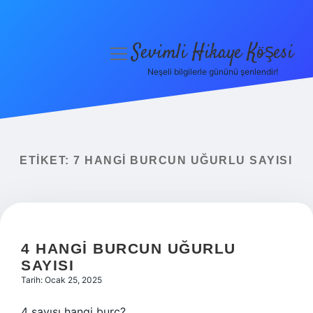
Sevimli Hikaye Köşesi
menüyü
aç
Neşeli bilgilerle gününü şenlendir!
Anasayfa
Gizlilik Politikası
Yasal Uyarı
ETIKET:
7 HANGI BURCUN UĞURLU SAYISI
Hakkımızda
4 HANGI BURCUN UĞURLU
SAYISI
Tarih: Ocak 25, 2025
4 sayısı hangi burç?