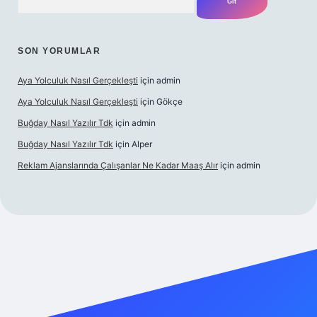
SON YORUMLAR
Aya Yolculuk Nasıl Gerçekleşti
için
admin
Aya Yolculuk Nasıl Gerçekleşti
için
Gökçe
Buğday Nasıl Yazılır Tdk
için
admin
Buğday Nasıl Yazılır Tdk
için
Alper
Reklam Ajanslarında Çalışanlar Ne Kadar Maaş Alır
için
admin
lbet mobil giriş