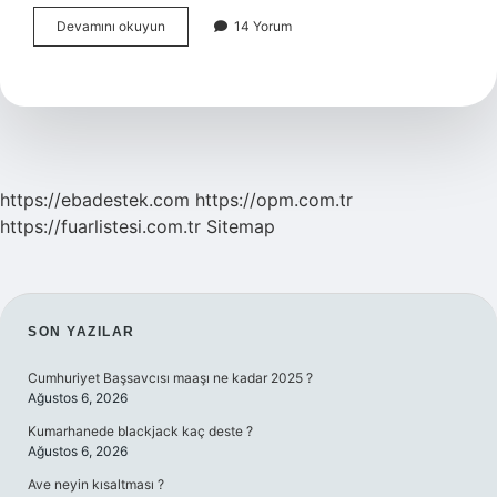
Güzellik
Devamını okuyun
14 Yorum
Uzmanı
Neler
Yapabilir
https://ebadestek.com
https://opm.com.tr
https://fuarlistesi.com.tr
Sitemap
SIDEBAR
SON YAZILAR
Cumhuriyet Başsavcısı maaşı ne kadar 2025 ?
Ağustos 6, 2026
Kumarhanede blackjack kaç deste ?
Ağustos 6, 2026
Ave neyin kısaltması ?