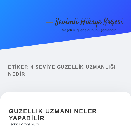
Sevimli Hikaye Köşesi
menüyü
aç
Neşeli bilgilerle gününü şenlendir!
Anasayfa
Gizlilik Politikası
Yasal Uyarı
ETIKET:
4 SEVIYE GÜZELLIK UZMANLIĞI
NEDIR
Hakkımızda
GÜZELLIK UZMANI NELER
YAPABILIR
Tarih: Ekim 9, 2024