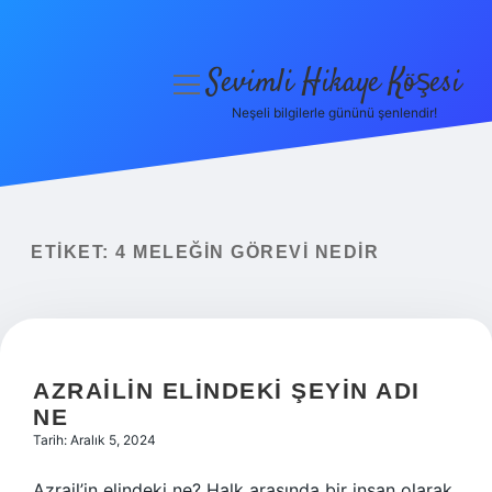
Sevimli Hikaye Köşesi
menüyü
aç
Neşeli bilgilerle gününü şenlendir!
Anasayfa
Gizlilik Politikası
Yasal Uyarı
ETIKET:
4 MELEĞIN GÖREVI NEDIR
Hakkımızda
AZRAILIN ELINDEKI ŞEYIN ADI
NE
Tarih: Aralık 5, 2024
Azrail’in elindeki ne? Halk arasında bir insan olarak