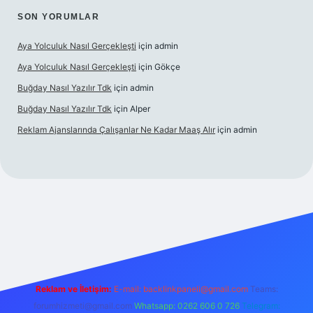
SON YORUMLAR
Aya Yolculuk Nasıl Gerçekleşti
için
admin
Aya Yolculuk Nasıl Gerçekleşti
için
Gökçe
Buğday Nasıl Yazılır Tdk
için
admin
Buğday Nasıl Yazılır Tdk
için
Alper
Reklam Ajanslarında Çalışanlar Ne Kadar Maaş Alır
için
admin
lbet mobil giriş
Reklam ve İletişim:
E-mail: backlinkpaneli@gmail.com
Teams:
forumhizmeti@gmail.com
Whatsapp: 0262 606 0 726
Telegram: