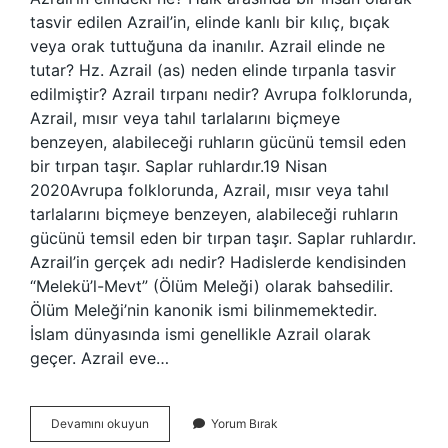
tasvir edilen Azrail’in, elinde kanlı bir kılıç, bıçak
veya orak tuttuğuna da inanılır. Azrail elinde ne
tutar? Hz. Azrail (as) neden elinde tırpanla tasvir
edilmiştir? Azrail tırpanı nedir? Avrupa folklorunda,
Azrail, mısır veya tahıl tarlalarını biçmeye
benzeyen, alabileceği ruhların gücünü temsil eden
bir tırpan taşır. Saplar ruhlardır.19 Nisan
2020Avrupa folklorunda, Azrail, mısır veya tahıl
tarlalarını biçmeye benzeyen, alabileceği ruhların
gücünü temsil eden bir tırpan taşır. Saplar ruhlardır.
Azrail’in gerçek adı nedir? Hadislerde kendisinden
“Melekü’l-Mevt” (Ölüm Meleği) olarak bahsedilir.
Ölüm Meleği’nin kanonik ismi bilinmemektedir.
İslam dünyasında ismi genellikle Azrail olarak
geçer. Azrail eve…
Azrailin
Devamını okuyun
Yorum Bırak
Elindeki