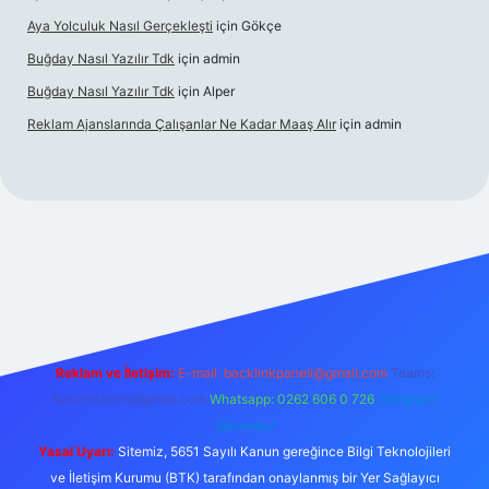
Aya Yolculuk Nasıl Gerçekleşti
için
Gökçe
Buğday Nasıl Yazılır Tdk
için
admin
Buğday Nasıl Yazılır Tdk
için
Alper
Reklam Ajanslarında Çalışanlar Ne Kadar Maaş Alır
için
admin
lbet mobil giriş
Reklam ve İletişim:
E-mail: backlinkpaneli@gmail.com
Teams:
forumhizmeti@gmail.com
Whatsapp: 0262 606 0 726
Telegram:
@karabul
Yasal Uyarı:
Sitemiz, 5651 Sayılı Kanun gereğince Bilgi Teknolojileri
ve İletişim Kurumu (BTK) tarafından onaylanmış bir Yer Sağlayıcı