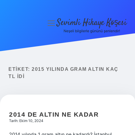
Sevimli Hikaye Köşesi
menüyü
aç
Neşeli bilgilerle gününü şenlendir!
Anasayfa
Gizlilik Politikası
Yasal Uyarı
ETIKET:
2015 YILINDA GRAM ALTIN KAÇ
TL IDI
Hakkımızda
2014 DE ALTIN NE KADAR
Tarih: Ekim 10, 2024
2014 yılında 1 gram altın ne kadardı? İstanbul