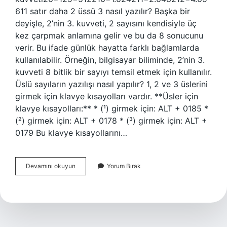
611 satır daha 2 üssü 3 nasıl yazılır? Başka bir
deyişle, 2’nin 3. kuvveti, 2 sayısını kendisiyle üç
kez çarpmak anlamına gelir ve bu da 8 sonucunu
verir. Bu ifade günlük hayatta farklı bağlamlarda
kullanılabilir. Örneğin, bilgisayar biliminde, 2’nin 3.
kuvveti 8 bitlik bir sayıyı temsil etmek için kullanılır.
Üslü sayıların yazılışı nasıl yapılır? 1, 2 ve 3 üslerini
girmek için klavye kısayolları vardır. **Üsler için
klavye kısayolları:** * (¹) girmek için: ALT + 0185 *
(²) girmek için: ALT + 0178 * (³) girmek için: ALT +
0179 Bu klavye kısayollarını…
2
Devamını okuyun
Yorum Bırak
Üzeri
9
Nasıl
Yazılır