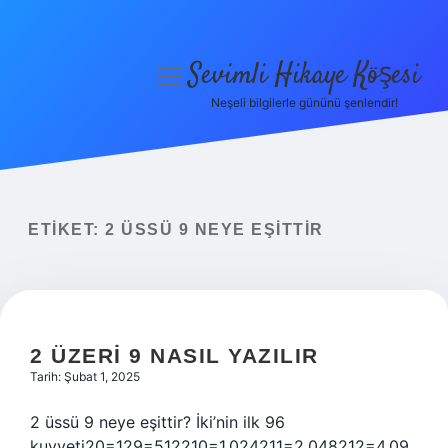
Sevimli Hikaye Köşesi
menüyü
aç
Neşeli bilgilerle gününü şenlendir!
Anasayfa
Gizlilik Politikası
Yasal Uyarı
ETIKET:
2 ÜSSÜ 9 NEYE EŞITTIR
Hakkımızda
2 ÜZERI 9 NASIL YAZILIR
Tarih: Şubat 1, 2025
2 üssü 9 neye eşittir? İki’nin ilk 96
kuvveti20=129=512210=1.024211=2.048212=4.09