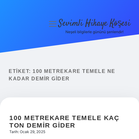
Sevimli Hikaye Köşesi
menüyü
aç
Neşeli bilgilerle gününü şenlendir!
Anasayfa
Gizlilik Politikası
Yasal Uyarı
ETIKET:
100 METREKARE TEMELE NE
KADAR DEMIR GIDER
Hakkımızda
100 METREKARE TEMELE KAÇ
TON DEMIR GIDER
Tarih: Ocak 29, 2025