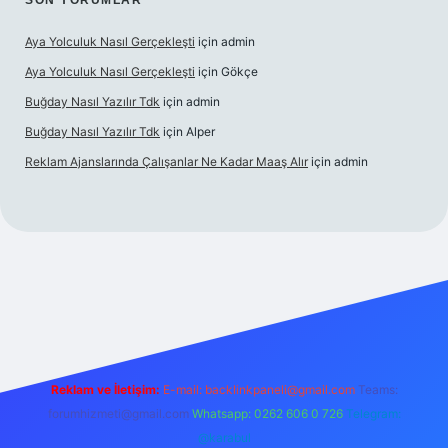
SON YORUMLAR
Aya Yolculuk Nasıl Gerçekleşti
için
admin
Aya Yolculuk Nasıl Gerçekleşti
için
Gökçe
Buğday Nasıl Yazılır Tdk
için
admin
Buğday Nasıl Yazılır Tdk
için
Alper
Reklam Ajanslarında Çalışanlar Ne Kadar Maaş Alır
için
admin
lbet mobil giriş
Reklam ve İletişim:
E-mail: backlinkpaneli@gmail.com
Teams:
forumhizmeti@gmail.com
Whatsapp: 0262 606 0 726
Telegram:
@karabul