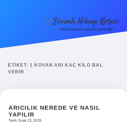
Sevimli Hikaye Köşesi
menüyü
aç
Neşeli bilgilerle gününü şenlendir!
Anasayfa
Gizlilik Politikası
Yasal Uyarı
ETIKET:
1 KOVAN ARI KAÇ KILO BAL
VERIR
Hakkımızda
ARICILIK NEREDE VE NASIL
YAPILIR
Tarih: Ocak 22, 2025