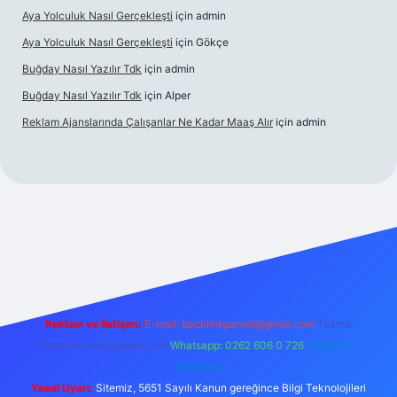
Aya Yolculuk Nasıl Gerçekleşti
için
admin
Aya Yolculuk Nasıl Gerçekleşti
için
Gökçe
Buğday Nasıl Yazılır Tdk
için
admin
Buğday Nasıl Yazılır Tdk
için
Alper
Reklam Ajanslarında Çalışanlar Ne Kadar Maaş Alır
için
admin
bet mobil giriş
Reklam ve İletişim:
E-mail: backlinkpaneli@gmail.com
Teams:
forumhizmeti@gmail.com
Whatsapp: 0262 606 0 726
Telegram:
@karabul
Yasal Uyarı:
Sitemiz, 5651 Sayılı Kanun gereğince Bilgi Teknolojileri