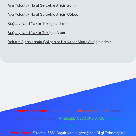
Aya Yolculuk Nasıl Gerçekleşti
için
admin
Aya Yolculuk Nasıl Gerçekleşti
için
Gökçe
Buğday Nasıl Yazılır Tdk
için
admin
Buğday Nasıl Yazılır Tdk
için
Alper
Reklam Ajanslarında Çalışanlar Ne Kadar Maaş Alır
için
admin
lbet mobil giriş
Reklam ve İletişim:
E-mail: backlinkpaneli@gmail.com
Teams:
forumhizmeti@gmail.com
Whatsapp: 0262 606 0 726
Telegram:
@karabul
Yasal Uyarı:
Sitemiz, 5651 Sayılı Kanun gereğince Bilgi Teknolojileri