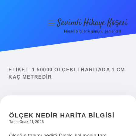
Sevimli Hikaye Köşesi
menüyü
aç
Neşeli bilgilerle gününü şenlendir!
Anasayfa
Gizlilik Politikası
Yasal Uyarı
ETIKET:
1 50000 ÖLÇEKLI HARITADA 1 CM
KAÇ METREDIR
Hakkımızda
ÖLÇEK NEDIR HARITA BILGISI
Tarih: Ocak 21, 2025
Ölçeğin tanımı nedir? Ölçek, kelimenin tam