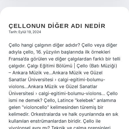
ÇELLONUN DIĞER ADI NEDIR
Tarih: Eylül 19, 2024
Çello hangi çalgının diğer adıdır? Çello veya diğer
adıyla çello, 16. yüzyılın başlarında ilk örnekleri
Fransa’da görülen ve diğer çalgılardan farklı bir telli
çalgıdır. Çalgı Eğitimi Bölümü | Çello (Batı Müziği)
– Ankara Müzik ve…Ankara Müzik ve Güzel
Sanatlar Üniversitesi › calgi-egitimi-bolumu-
violons…Ankara Müzik ve Güzel Sanatlar
Üniversitesi › calgi-egitimi-bolumu-violons… Çello
ismi ne demek? Çello, Latince “kelebek” anlamına
gelen “violoncello” kelimesinden türemiş bir
kelimedir. Orkestralarda ve halk oyunlarında en sık
kullanılan enstrümanlardan biridir. Çello ile
viyolonsel aynı mı? Teknik ve çalma prensipleri