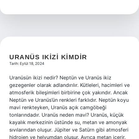
Nedir
Felsefe
URANÜS IKIZI KIMDIR
Tarih: Eylül 18, 2024
Uranüsün ikizi nedir? Neptün ve Uranüs ikiz
gezegenler olarak adlandırılır. Kütleleri, hacimleri ve
atmosferik bileşimleri birbirine çok yakındır. Ancak
Neptün ve Uranüs’ün renkleri farklıdır. Neptün koyu
mavi renkteyken, Uranüs açık camgöbeği
tonlarındadır. Uranüs neden mavi? Uranüs, küçük
kayalık merkezinin üstünde su, metan ve amonyak
sıvılarından oluşur. Jüpiter ve Satürn gibi atmosferi
hidrojen ve helyumdan oluşur. Ayrıca metan içerir.