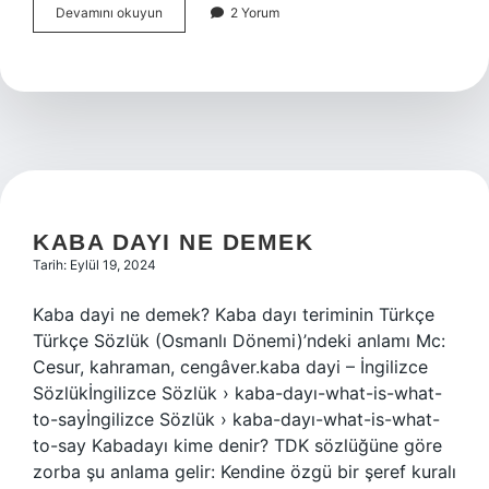
Enerji
Devamını okuyun
2 Yorum
Kaynağı
Ne
Için
Kullanılır
KABA DAYI NE DEMEK
Tarih: Eylül 19, 2024
Kaba dayi ne demek? Kaba dayı teriminin Türkçe
Türkçe Sözlük (Osmanlı Dönemi)’ndeki anlamı Mc:
Cesur, kahraman, cengâver.kaba dayi – İngilizce
Sözlükİngilizce Sözlük › kaba-dayı-what-is-what-
to-sayİngilizce Sözlük › kaba-dayı-what-is-what-
to-say Kabadayı kime denir? TDK sözlüğüne göre
zorba şu anlama gelir: Kendine özgü bir şeref kuralı