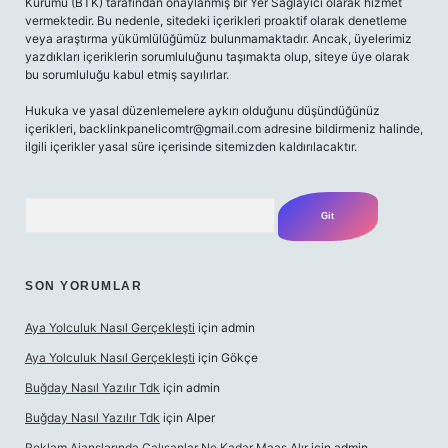
Kurumu (BTK) tarafından onaylanmış bir Yer Sağlayıcı olarak hizmet
vermektedir. Bu nedenle, sitedeki içerikleri proaktif olarak denetleme
veya araştırma yükümlülüğümüz bulunmamaktadır. Ancak, üyelerimiz
yazdıkları içeriklerin sorumluluğunu taşımakta olup, siteye üye olarak
bu sorumluluğu kabul etmiş sayılırlar.
Hukuka ve yasal düzenlemelere aykırı olduğunu düşündüğünüz
içerikleri, backlinkpanelicomtr@gmail.com adresine bildirmeniz halinde,
ilgili içerikler yasal süre içerisinde sitemizden kaldırılacaktır.
Arama
SON YORUMLAR
Aya Yolculuk Nasıl Gerçekleşti
için
admin
Aya Yolculuk Nasıl Gerçekleşti
için
Gökçe
Buğday Nasıl Yazılır Tdk
için
admin
Buğday Nasıl Yazılır Tdk
için
Alper
Reklam Ajanslarında Çalışanlar Ne Kadar Maaş Alır
için
admin