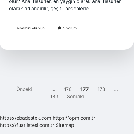
olur? Anal fissürler, en yaygın olarak anal fissürler
olarak adlandırılır, çeşitli nedenlerle…
Popo
Devamını okuyun
2 Yorum
Kelimesinin
Anlamı
Nedir
YAZI
Önceki
1
…
176
177
178
…
183
Sonraki
SAYFALAMASI
https://ebadestek.com
https://opm.com.tr
https://fuarlistesi.com.tr
Sitemap