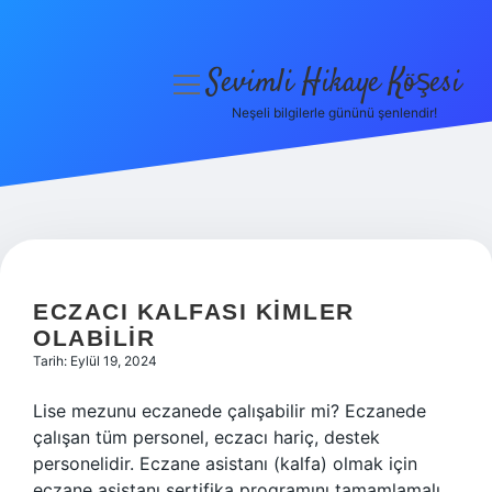
Sevimli Hikaye Köşesi
menüyü
aç
Neşeli bilgilerle gününü şenlendir!
Anasayfa
Gizlilik Politikası
Yasal Uyarı
SEVIMLI
HIKAYE
Hakkımızda
ECZACI KALFASI KIMLER
OLABILIR
KÖŞESI
Tarih: Eylül 19, 2024
YAZILAR
Lise mezunu eczanede çalışabilir mi? Eczanede
çalışan tüm personel, eczacı hariç, destek
personelidir. Eczane asistanı (kalfa) olmak için
eczane asistanı sertifika programını tamamlamalı,