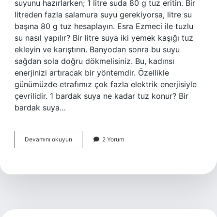
suyunu hazırlarken; 1 litre suda 80 g tuz eritin. Bir
litreden fazla salamura suyu gerekiyorsa, litre su
başına 80 g tuz hesaplayın. Esra Ezmeci ile tuzlu
su nasıl yapılır? Bir litre suya iki yemek kaşığı tuz
ekleyin ve karıştırın. Banyodan sonra bu suyu
sağdan sola doğru dökmelisiniz. Bu, kadınsı
enerjinizi artıracak bir yöntemdir. Özellikle
günümüzde etrafımız çok fazla elektrik enerjisiyle
çevrilidir. 1 bardak suya ne kadar tuz konur? Bir
bardak suya…
Esra
Devamını okuyun
2 Yorum
Ezmeci
1
Litre
Suya
Ne
Kadar
Tuz
Konur